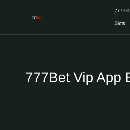
777Bet
Slots
777Bet Vip App 