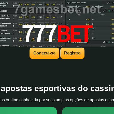
Conecte-se
Registro
 apostas esportivas do cassi
as on-line conhecida por suas amplas opções de apostas esport