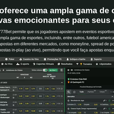
 oferece uma ampla gama de 
vas emocionantes para seus 
a 777Bet permite que os jogadores apostem em eventos esportivo
la gama de esportes, incluindo, entre outros, futebol americano
 apostas em diferentes mercados, como moneyline, spread de po
ostas in-play (ao vivo), permitindo que você faça apostas enqu