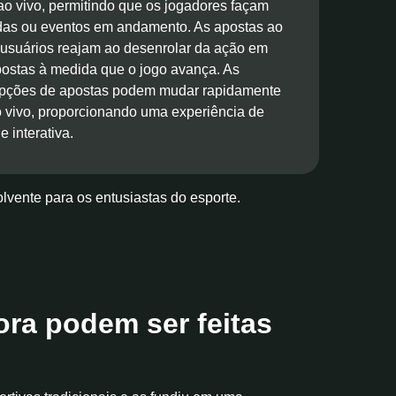
ao vivo, permitindo que os jogadores façam
idas ou eventos em andamento. As apostas ao
 usuários reajam ao desenrolar da ação em
postas à medida que o jogo avança. As
 opções de apostas podem mudar rapidamente
o vivo, proporcionando uma experiência de
 interativa.
lvente para os entusiastas do esporte.
ora podem ser feitas