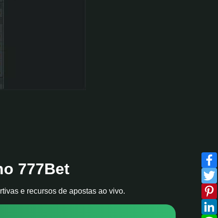
no 777Bet
ivas e recursos de apostas ao vivo.