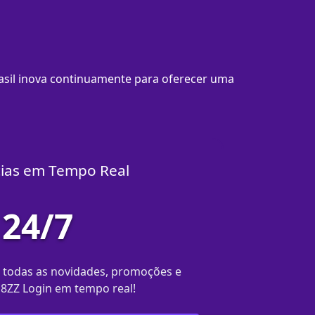
asil inova continuamente para oferecer uma
cias em Tempo Real
24/7
e todas as novidades, promoções e
 8ZZ Login em tempo real!