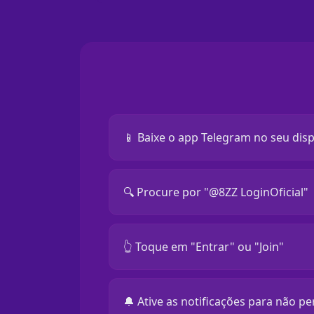
📱 Baixe o app Telegram no seu disp
🔍 Procure por "@8ZZ LoginOficial"
👆 Toque em "Entrar" ou "Join"
🔔 Ative as notificações para não p