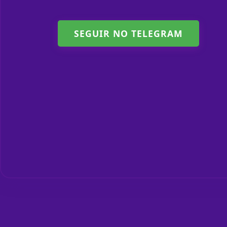
SEGUIR NO TELEGRAM