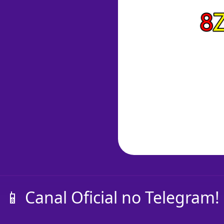
📱 Canal Oficial no Telegram!