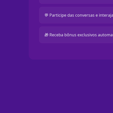
💬 Participe das conversas e interaj
🎁 Receba bônus exclusivos autom