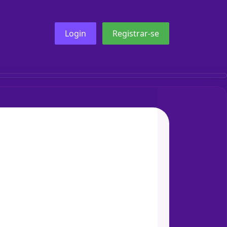
Login
Registrar-se