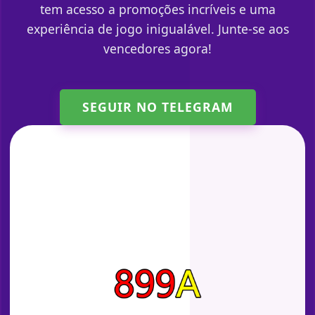
tem acesso a promoções incríveis e uma
experiência de jogo inigualável. Junte-se aos
vencedores agora!
SEGUIR NO TELEGRAM