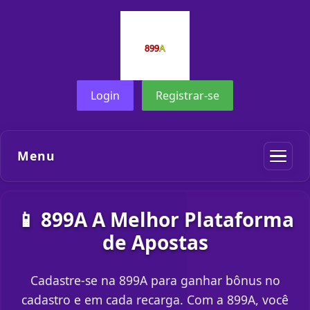
Login
Registrar-se
Menu
📱 899A A Melhor Plataforma
de Apostas
Cadastre-se na 899A para ganhar bônus no
cadastro e em cada recarga. Com a 899A, você