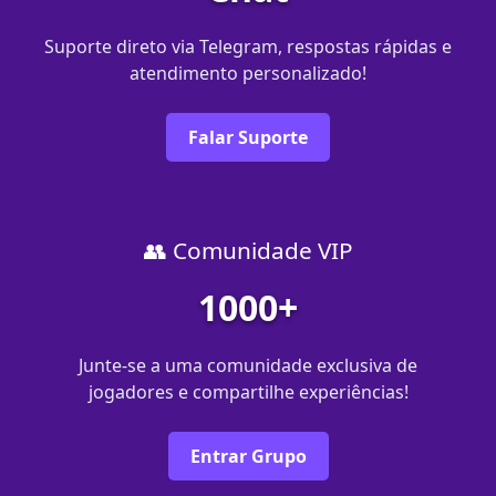
Suporte direto via Telegram, respostas rápidas e
atendimento personalizado!
Falar Suporte
👥 Comunidade VIP
1000+
Junte-se a uma comunidade exclusiva de
jogadores e compartilhe experiências!
Entrar Grupo