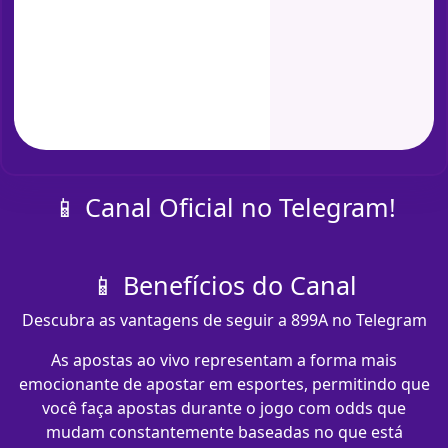
📱 Canal Oficial no Telegram!
📱 Benefícios do Canal
Descubra as vantagens de seguir a 899A no Telegram
As apostas ao vivo representam a forma mais
emocionante de apostar em esportes, permitindo que
você faça apostas durante o jogo com odds que
mudam constantemente baseadas no que está