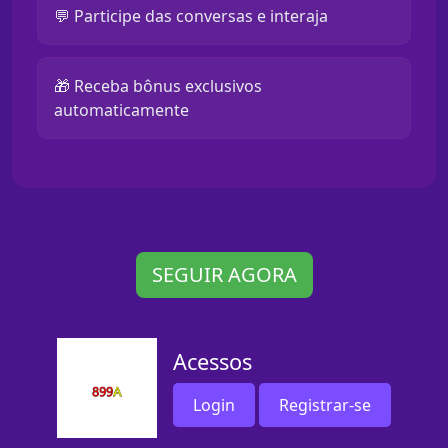
💬 Participe das conversas e interaja
🎁 Receba bônus exclusivos
automaticamente
SEGUIR AGORA
Acessos
Login
Registrar-se