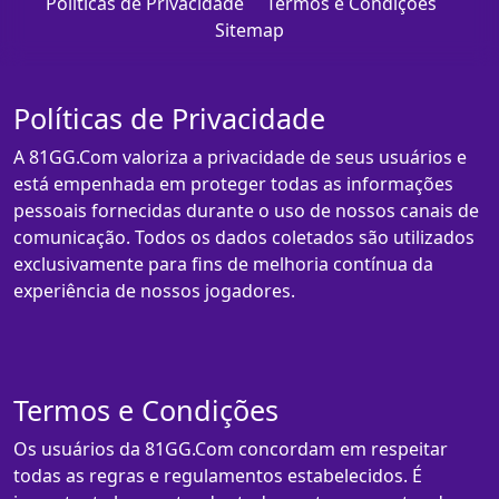
Políticas de Privacidade
Termos e Condições
Sitemap
Políticas de Privacidade
A 81GG.Com valoriza a privacidade de seus usuários e
está empenhada em proteger todas as informações
pessoais fornecidas durante o uso de nossos canais de
comunicação. Todos os dados coletados são utilizados
exclusivamente para fins de melhoria contínua da
experiência de nossos jogadores.
Termos e Condições
Os usuários da 81GG.Com concordam em respeitar
todas as regras e regulamentos estabelecidos. É