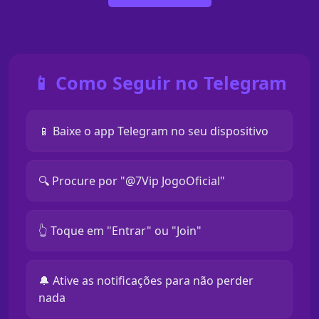
📱 Como Seguir no Telegram
📱 Baixe o app Telegram no seu dispositivo
🔍 Procure por "@7Vip JogoOficial"
👆 Toque em "Entrar" ou "Join"
🔔 Ative as notificações para não perder
nada