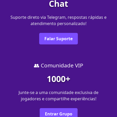
Chat
Suporte direto via Telegram, respostas rápidas e
atendimento personalizado!
Falar Suporte
👥 Comunidade VIP
1000+
Junte-se a uma comunidade exclusiva de
jogadores e compartilhe experiências!
Entrar Grupo