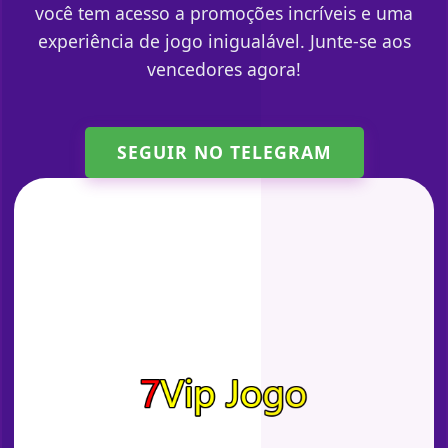
você tem acesso a promoções incríveis e uma
experiência de jogo inigualável. Junte-se aos
vencedores agora!
SEGUIR NO TELEGRAM