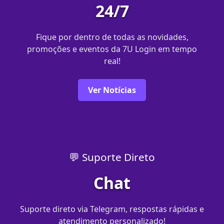
24/7
Fique por dentro de todas as novidades,
promoções e eventos da 7U Login em tempo
real!
Ver Notícias
💬 Suporte Direto
Chat
Suporte direto via Telegram, respostas rápidas e
atendimento personalizado!