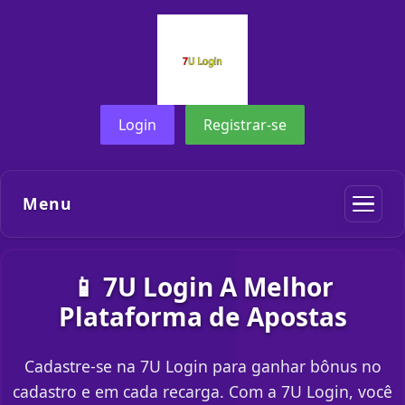
Login
Registrar-se
Menu
📱 7U Login A Melhor
Plataforma de Apostas
Cadastre-se na 7U Login para ganhar bônus no
cadastro e em cada recarga. Com a 7U Login, você