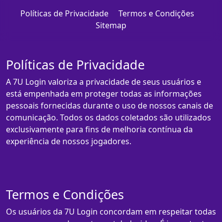
Políticas de Privacidade
Termos e Condições
Sitemap
Políticas de Privacidade
A 7U Login valoriza a privacidade de seus usuários e
está empenhada em proteger todas as informações
pessoais fornecidas durante o uso de nossos canais de
comunicação. Todos os dados coletados são utilizados
exclusivamente para fins de melhoria contínua da
experiência de nossos jogadores.
Termos e Condições
Os usuários da 7U Login concordam em respeitar todas