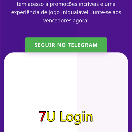
tem acesso a promoções incríveis e uma
experiência de jogo inigualável. Junte-se aos
vencedores agora!
SEGUIR NO TELEGRAM