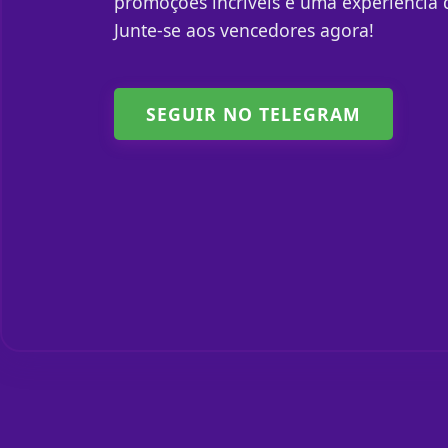
promoções incríveis e uma experiência d
Junte-se aos vencedores agora!
SEGUIR NO TELEGRAM