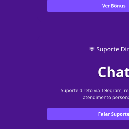
Ver Bônus
💬 Suporte Di
Cha
Suporte direto via Telegram, r
atendimento persona
Falar Suport