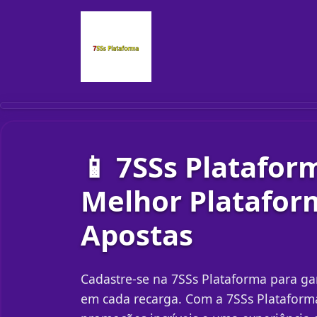
📱 7SSs Platafor
Melhor Platafor
Apostas
Cadastre-se na 7SSs Plataforma para g
em cada recarga. Com a 7SSs Plataforma