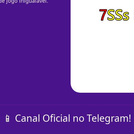
e jogo inigualável.
📱 Canal Oficial no Telegram!