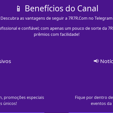
📱 Benefícios do Canal
Descubra as vantagens de seguir a 7R7R.Com no Telegram
ofissional e confiável; com apenas um pouco de sorte da 7
prêmios com facilidade!
sivos
📢 Notí
m, promoções especiais
Fique por dentro d
s únicos!
eventos da