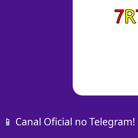
📱 Canal Oficial no Telegram!