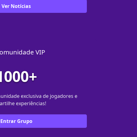
Ver Notícias
Comunidade VIP
1000+
unidade exclusiva de jogadores e
rtilhe experiências!
Entrar Grupo