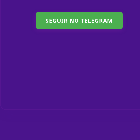
SEGUIR NO TELEGRAM