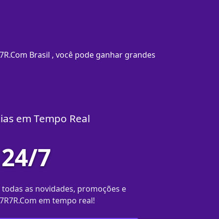
R7R.Com Brasil , você pode ganhar grandes
cias em Tempo Real
24/7
e todas as novidades, promoções e
 7R7R.Com em tempo real!