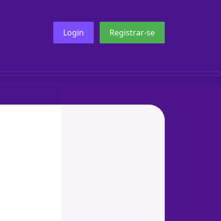
Login
Registrar-se