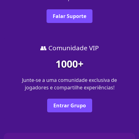
Falar Suporte
👥 Comunidade VIP
1000+
Junte-se a uma comunidade exclusiva de
jogadores e compartilhe experiências!
Entrar Grupo