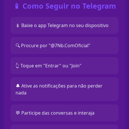
📱 Como Seguir no Telegram
📱 Baixe o app Telegram no seu dispositivo
🔍 Procure por "@7Nb.ComOficial"
👆 Toque em "Entrar" ou "Join"
🔔 Ative as notificações para não perder
nada
💬 Participe das conversas e interaja