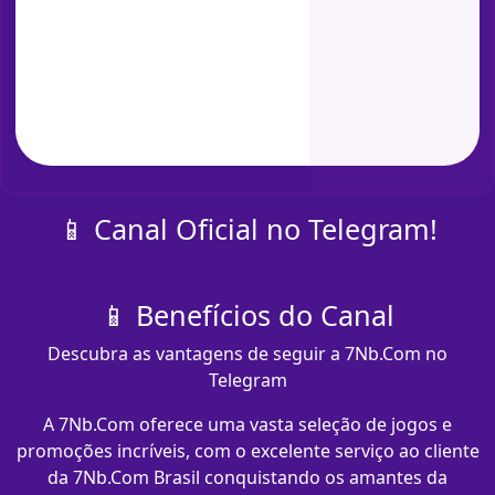
📱 Canal Oficial no Telegram!
📱 Benefícios do Canal
Descubra as vantagens de seguir a 7Nb.Com no
Telegram
A 7Nb.Com oferece uma vasta seleção de jogos e
promoções incríveis, com o excelente serviço ao cliente
da 7Nb.Com Brasil conquistando os amantes da