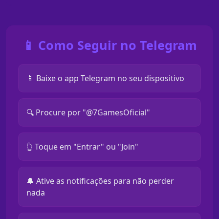
📱 Como Seguir no Telegram
📱 Baixe o app Telegram no seu dispositivo
🔍 Procure por "@7GamesOficial"
👆 Toque em "Entrar" ou "Join"
🔔 Ative as notificações para não perder
nada