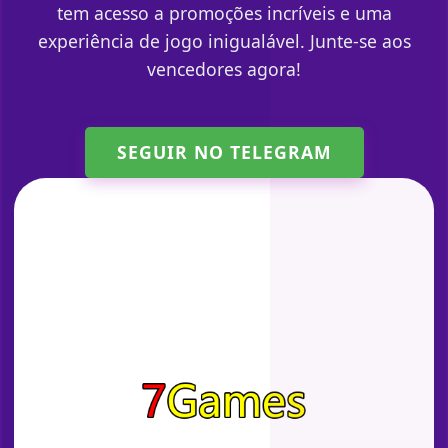
tem acesso a promoções incríveis e uma
experiência de jogo inigualável. Junte-se aos
vencedores agora!
SEGUIR NO TELEGRAM