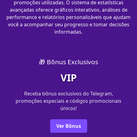
promoções utilizadas. O sistema de estatísticas
avançadas oferece gráficos interativos, análises de
performance e relatórios personalizáveis que ajudam
você a acompanhar seu progresso e tomar decisões
informadas.
🎁 Bônus Exclusivos
VIP
Receba bônus exclusivos do Telegram,
promoções especiais e códigos promocionais
únicos!
Ver Bônus