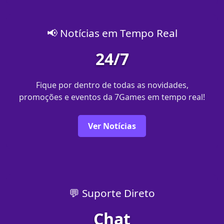
📢 Notícias em Tempo Real
24/7
Fique por dentro de todas as novidades,
promoções e eventos da 7Games em tempo real!
Ver Notícias
💬 Suporte Direto
Chat