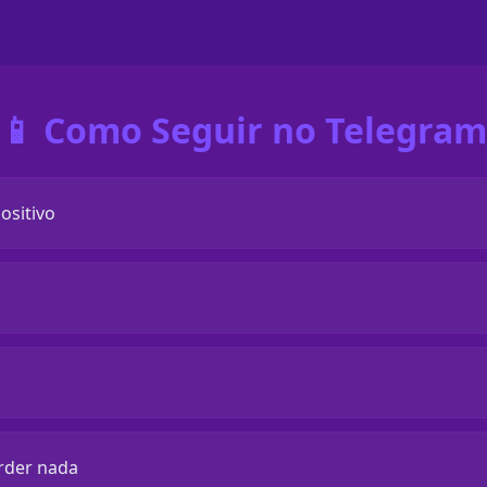
📱 Como Seguir no Telegram
ositivo
erder nada