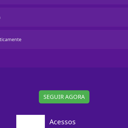
a
aticamente
SEGUIR AGORA
Acessos