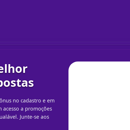
elhor
postas
bônus no cadastro e em
em acesso a promoções
ualável. Junte-se aos