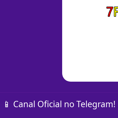
📱 Canal Oficial no Telegram!