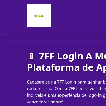
📱 7FF Login A M
Plataforma de A
Cadastre-se na 7FF Login para ganhar 
cada recarga. Com a 7FF Login, você t
incríveis e uma experiência de jogo inig
vencedores agora!