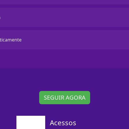
a
aticamente
SEGUIR AGORA
Acessos