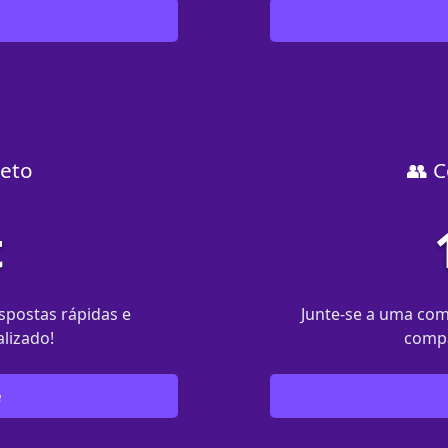
reto
👥 
t
espostas rápidas e
Junte-se a uma com
lizado!
compa
e