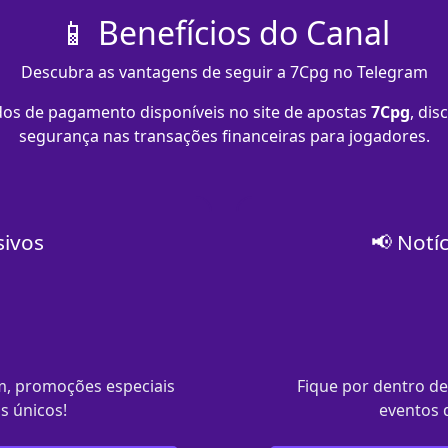
📱 Benefícios do Canal
Descubra as vantagens de seguir a 7Cpg no Telegram
dos de pagamento disponíveis no site de apostas
7Cpg
, di
segurança nas transações financeiras para jogadores.
sivos
📢 Notí
m, promoções especiais
Fique por dentro d
s únicos!
eventos 