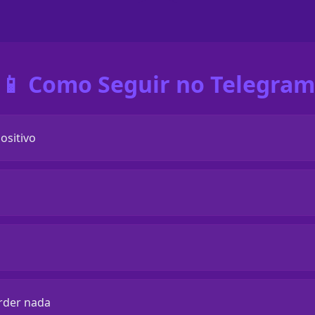
📱 Como Seguir no Telegram
ositivo
erder nada