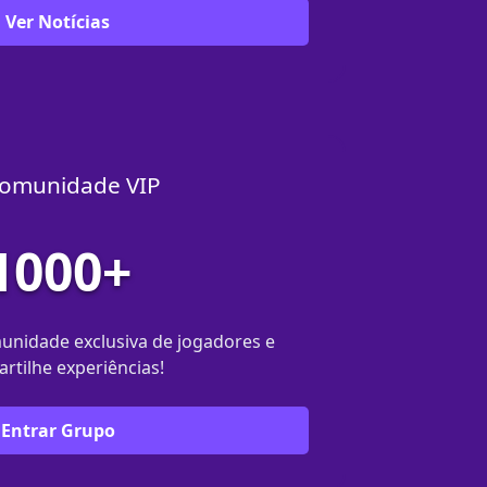
Ver Notícias
Comunidade VIP
1000+
unidade exclusiva de jogadores e
rtilhe experiências!
Entrar Grupo