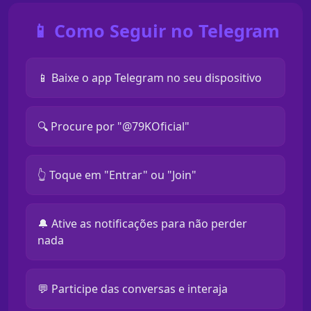
📱 Como Seguir no Telegram
📱 Baixe o app Telegram no seu dispositivo
🔍 Procure por "@79KOficial"
👆 Toque em "Entrar" ou "Join"
🔔 Ative as notificações para não perder
nada
💬 Participe das conversas e interaja