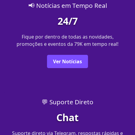
📢 Notícias em Tempo Real
24/7
Fique por dentro de todas as novidades,
promoções e eventos da 79K em tempo real!
Ver Notícias
💬 Suporte Direto
Chat
Suporte direto via Telegram, respostas rápidas e