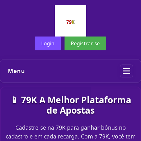
Login
Registrar-se
Menu
📱 79K A Melhor Plataforma
de Apostas
Cadastre-se na 79K para ganhar bônus no
cadastro e em cada recarga. Com a 79K, você tem