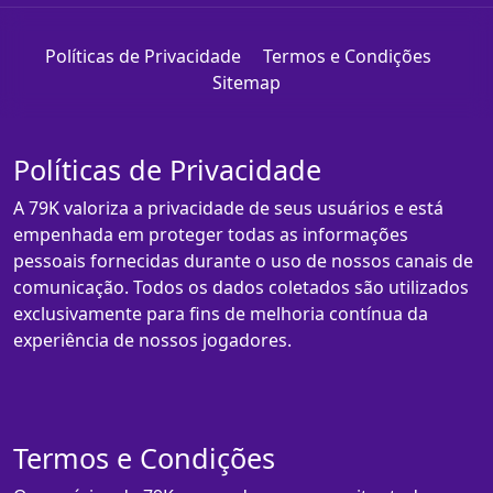
Políticas de Privacidade
Termos e Condições
Sitemap
Políticas de Privacidade
A 79K valoriza a privacidade de seus usuários e está
empenhada em proteger todas as informações
pessoais fornecidas durante o uso de nossos canais de
comunicação. Todos os dados coletados são utilizados
exclusivamente para fins de melhoria contínua da
experiência de nossos jogadores.
Termos e Condições