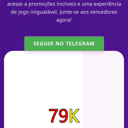
acesso a promoções incríveis e uma experiência
de jogo inigualável. Junte-se aos vencedores
agora!
SEGUIR NO TELEGRAM