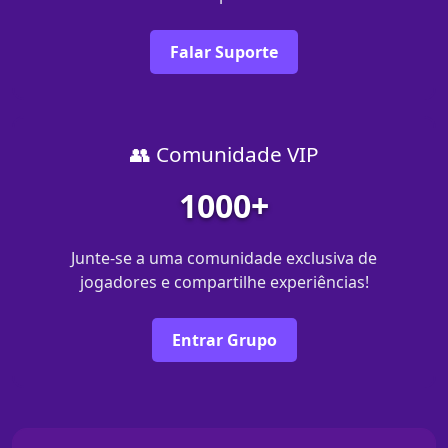
Falar Suporte
👥 Comunidade VIP
1000+
Junte-se a uma comunidade exclusiva de
jogadores e compartilhe experiências!
Entrar Grupo