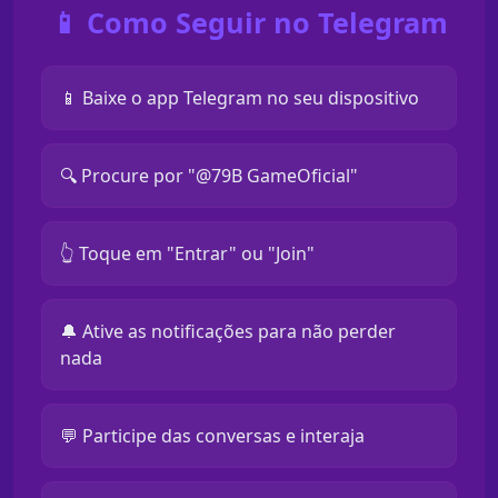
📱 Como Seguir no Telegram
📱 Baixe o app Telegram no seu dispositivo
🔍 Procure por "@79B GameOficial"
👆 Toque em "Entrar" ou "Join"
🔔 Ative as notificações para não perder
nada
💬 Participe das conversas e interaja