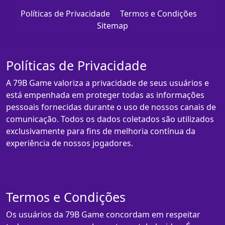
Políticas de Privacidade
Termos e Condições
Sitemap
Políticas de Privacidade
A 79B Game valoriza a privacidade de seus usuários e
está empenhada em proteger todas as informações
pessoais fornecidas durante o uso de nossos canais de
comunicação. Todos os dados coletados são utilizados
exclusivamente para fins de melhoria contínua da
experiência de nossos jogadores.
Termos e Condições
Os usuários da 79B Game concordam em respeitar