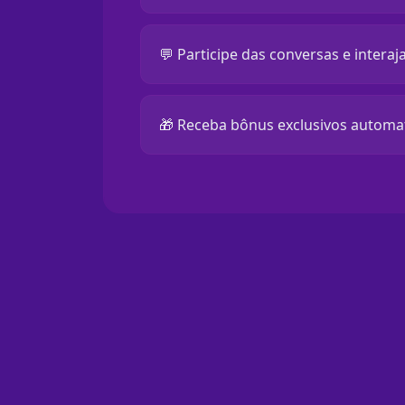
💬 Participe das conversas e interaj
🎁 Receba bônus exclusivos autom