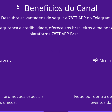
📱 Benefícios do Canal
Descubra as vantagens de seguir a 78TT APP no Telegram
segurança e credibilidade, oferece aos brasileiros a melhor
plataforma 78TT APP Brasil .
sivos
📢 Notí
m, promoções especiais
Fique por dentro d
s únicos!
eventos da