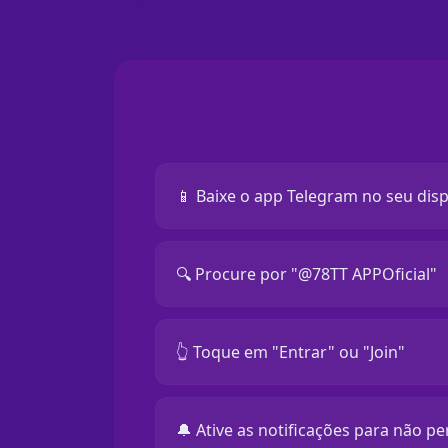
📱 Baixe o app Telegram no seu disp
🔍 Procure por "@78TT APPOficial"
👆 Toque em "Entrar" ou "Join"
🔔 Ative as notificações para não p