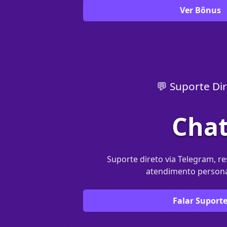
Ver Bônus
💬 Suporte Di
Cha
Suporte direto via Telegram, r
atendimento persona
Falar Suport