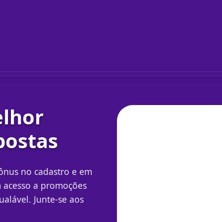
elhor
postas
ônus no cadastro e em
m acesso a promoções
ualável. Junte-se aos