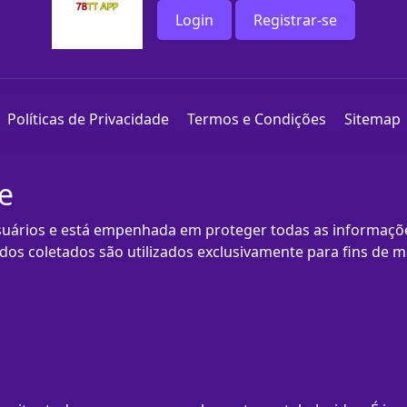
Login
Registrar-se
Políticas de Privacidade
Termos e Condições
Sitemap
de
usuários e está empenhada em proteger todas as informaçõ
os coletados são utilizados exclusivamente para fins de m