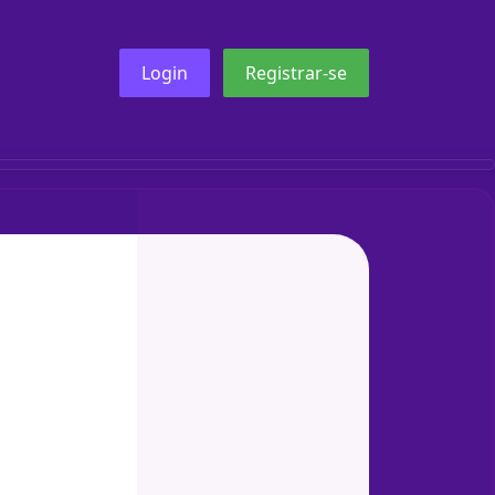
Login
Registrar-se