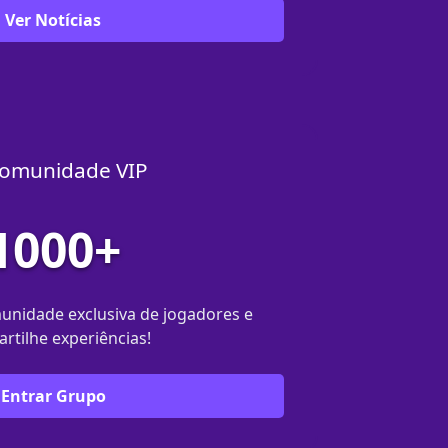
Ver Notícias
Comunidade VIP
1000+
unidade exclusiva de jogadores e
rtilhe experiências!
Entrar Grupo