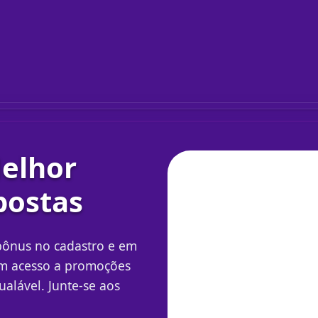
Melhor
postas
bônus no cadastro e em
em acesso a promoções
ualável. Junte-se aos