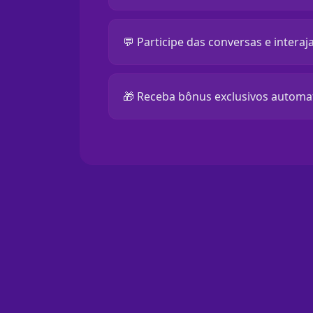
💬 Participe das conversas e interaj
🎁 Receba bônus exclusivos autom