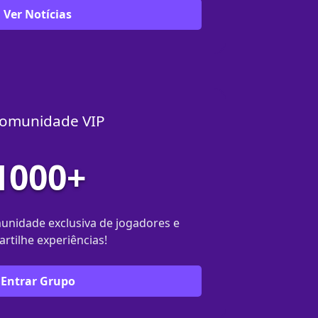
Ver Notícias
Comunidade VIP
1000+
unidade exclusiva de jogadores e
rtilhe experiências!
Entrar Grupo