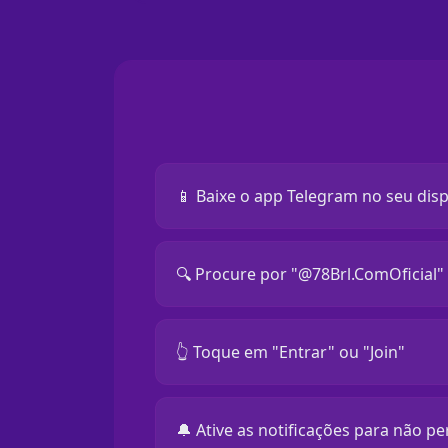
📱 Baixe o app Telegram no seu disp
🔍 Procure por "@78Brl.ComOficial"
👆 Toque em "Entrar" ou "Join"
🔔 Ative as notificações para não p