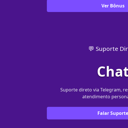
Ver Bônus
💬 Suporte Di
Cha
Suporte direto via Telegram, r
atendimento persona
Falar Suport