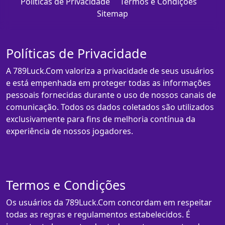
Políticas de Privacidade
Termos e Condições
Sitemap
Políticas de Privacidade
A 789Luck.Com valoriza a privacidade de seus usuários
e está empenhada em proteger todas as informações
pessoais fornecidas durante o uso de nossos canais de
comunicação. Todos os dados coletados são utilizados
exclusivamente para fins de melhoria contínua da
experiência de nossos jogadores.
Termos e Condições
Os usuários da 789Luck.Com concordam em respeitar
todas as regras e regulamentos estabelecidos. É