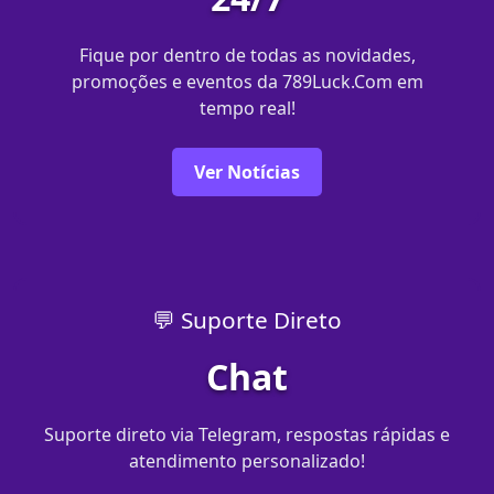
Fique por dentro de todas as novidades,
promoções e eventos da 789Luck.Com em
tempo real!
Ver Notícias
💬 Suporte Direto
Chat
Suporte direto via Telegram, respostas rápidas e
atendimento personalizado!