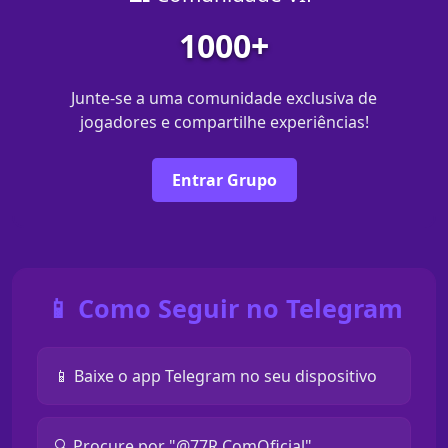
1000+
Junte-se a uma comunidade exclusiva de
jogadores e compartilhe experiências!
Entrar Grupo
📱 Como Seguir no Telegram
📱 Baixe o app Telegram no seu dispositivo
🔍 Procure por "@77R ComOficial"