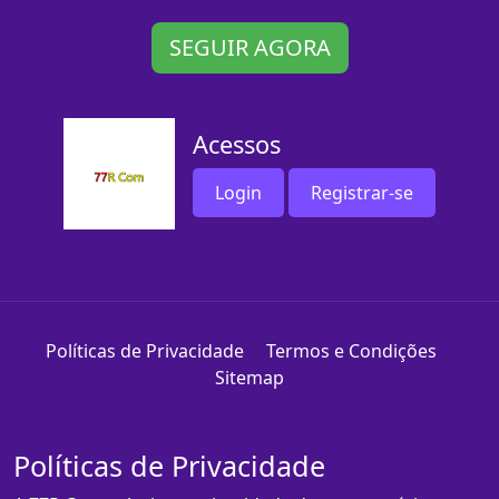
SEGUIR AGORA
Acessos
Login
Registrar-se
Políticas de Privacidade
Termos e Condições
Sitemap
Políticas de Privacidade