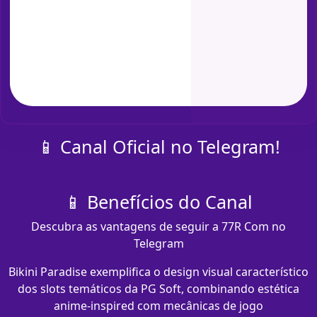
📱 Canal Oficial no Telegram!
📱 Benefícios do Canal
Descubra as vantagens de seguir a 77R Com no
Telegram
Bikini Paradise exemplifica o design visual característico
dos slots temáticos da PG Soft, combinando estética
anime-inspired com mecânicas de jogo