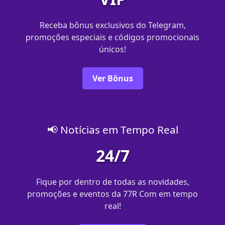
Receba bônus exclusivos do Telegram,
promoções especiais e códigos promocionais
únicos!
Ver Bônus
📢 Notícias em Tempo Real
24/7
Fique por dentro de todas as novidades,
promoções e eventos da 77R Com em tempo
real!