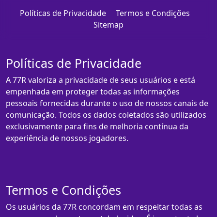
Políticas de Privacidade
Termos e Condições
Sitemap
Políticas de Privacidade
A 77R valoriza a privacidade de seus usuários e está
empenhada em proteger todas as informações
pessoais fornecidas durante o uso de nossos canais de
comunicação. Todos os dados coletados são utilizados
exclusivamente para fins de melhoria contínua da
experiência de nossos jogadores.
Termos e Condições
Os usuários da 77R concordam em respeitar todas as