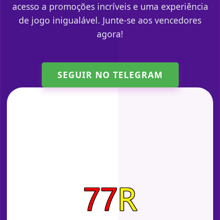
acesso a promoções incríveis e uma experiência
de jogo inigualável. Junte-se aos vencedores
agora!
SEGUIR NO TELEGRAM