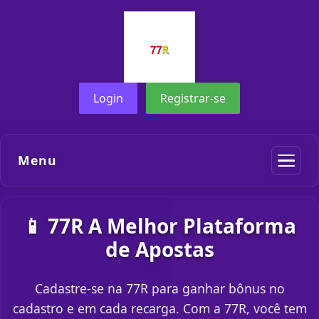
Login
Registrar-se
Menu
📱 77R A Melhor Plataforma
de Apostas
Cadastre-se na 77R para ganhar bônus no
cadastro e em cada recarga. Com a 77R, você tem