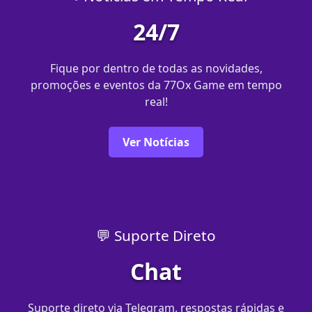
24/7
Fique por dentro de todas as novidades,
promoções e eventos da 77Ox Game em tempo
real!
Ver Notícias
💬 Suporte Direto
Chat
Suporte direto via Telegram, respostas rápidas e