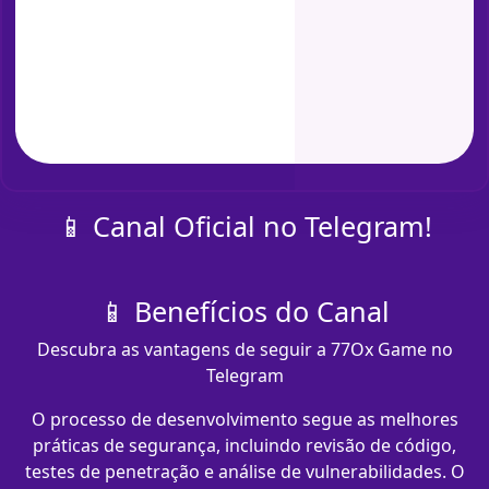
📱 Canal Oficial no Telegram!
📱 Benefícios do Canal
Descubra as vantagens de seguir a 77Ox Game no
Telegram
O processo de desenvolvimento segue as melhores
práticas de segurança, incluindo revisão de código,
testes de penetração e análise de vulnerabilidades. O