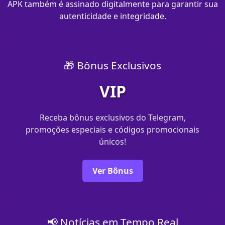
APK também é assinado digitalmente para garantir sua
autenticidade e integridade.
🎁 Bônus Exclusivos
VIP
Receba bônus exclusivos do Telegram,
promoções especiais e códigos promocionais
únicos!
Ver Bônus
📢 Notícias em Tempo Real