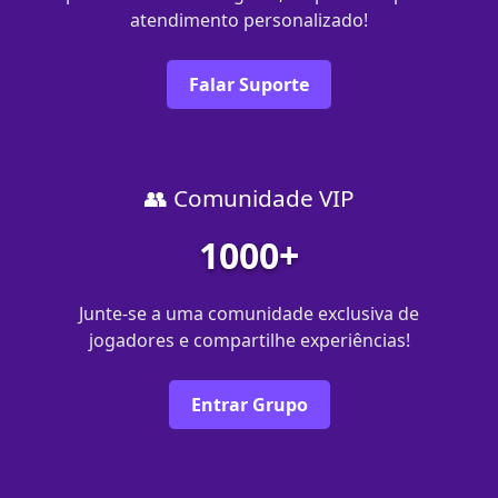
atendimento personalizado!
Falar Suporte
👥 Comunidade VIP
1000+
Junte-se a uma comunidade exclusiva de
jogadores e compartilhe experiências!
Entrar Grupo