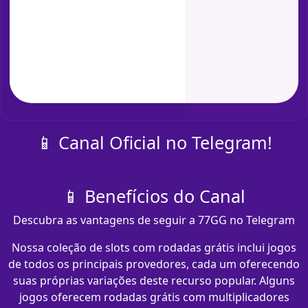
📱 Canal Oficial no Telegram!
📱 Benefícios do Canal
Descubra as vantagens de seguir a 77GG no Telegram
Nossa coleção de slots com rodadas grátis inclui jogos
de todos os principais provedores, cada um oferecendo
suas próprias variações deste recurso popular. Alguns
jogos oferecem rodadas grátis com multiplicadores