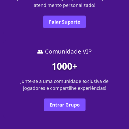
atendimento personalizado!
Falar Suporte
👥 Comunidade VIP
1000+
Junte-se a uma comunidade exclusiva de
jogadores e compartilhe experiências!
Entrar Grupo