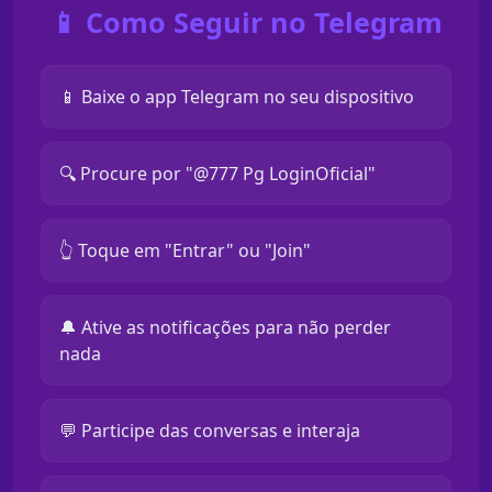
📱 Como Seguir no Telegram
📱 Baixe o app Telegram no seu dispositivo
🔍 Procure por "@777 Pg LoginOficial"
👆 Toque em "Entrar" ou "Join"
🔔 Ative as notificações para não perder
nada
💬 Participe das conversas e interaja