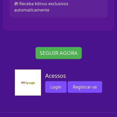
🎁 Receba bônus exclusivos
automaticamente
SEGUIR AGORA
Acessos
Login
Registrar-se