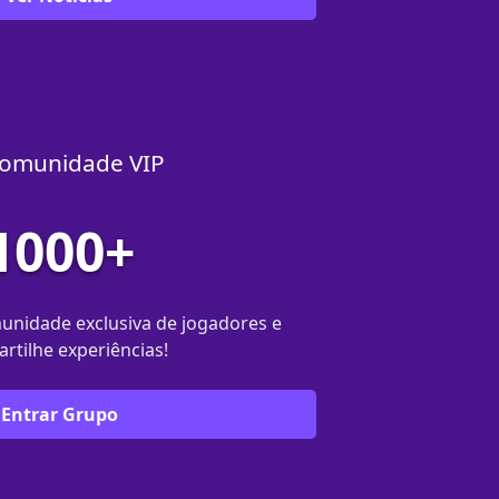
Comunidade VIP
1000+
unidade exclusiva de jogadores e
rtilhe experiências!
Entrar Grupo