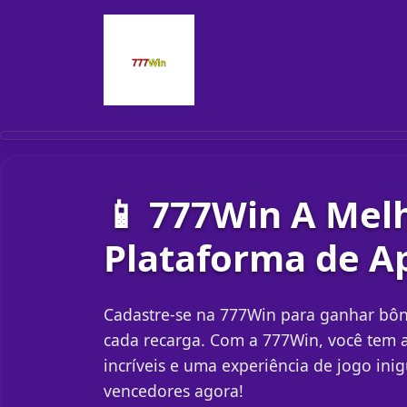
📱 777Win A Mel
Plataforma de A
Cadastre-se na 777Win para ganhar bôn
cada recarga. Com a 777Win, você tem 
incríveis e uma experiência de jogo inig
vencedores agora!