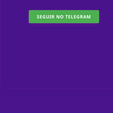
SEGUIR NO TELEGRAM