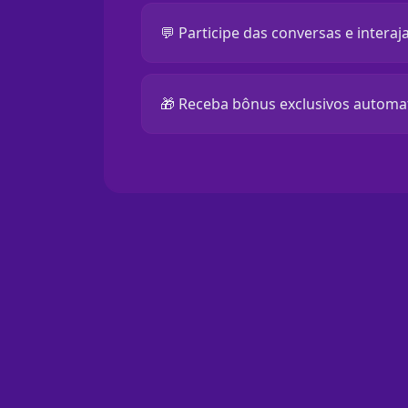
💬 Participe das conversas e interaj
🎁 Receba bônus exclusivos autom