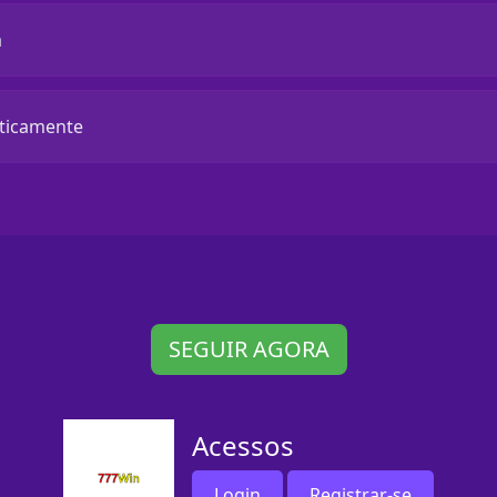
a
aticamente
SEGUIR AGORA
Acessos
Login
Registrar-se