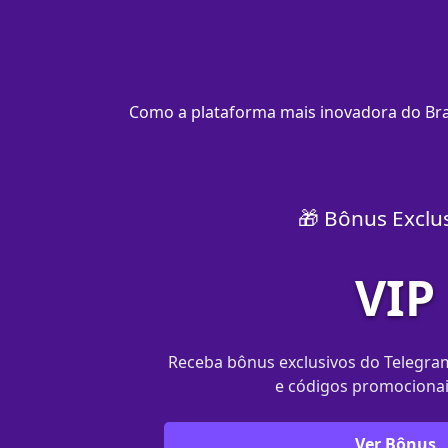
Como a plataforma mais inovadora do Bras
🎁 Bônus Exclu
VIP
Receba bônus exclusivos do Telegra
e códigos promocionai
Ver Bônus