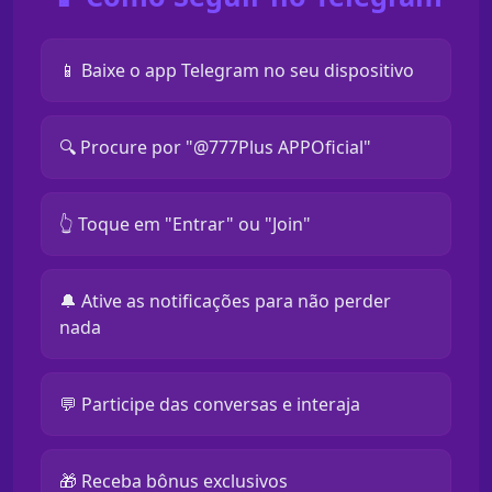
📱 Baixe o app Telegram no seu dispositivo
🔍 Procure por "@777Plus APPOficial"
👆 Toque em "Entrar" ou "Join"
🔔 Ative as notificações para não perder
nada
💬 Participe das conversas e interaja
🎁 Receba bônus exclusivos