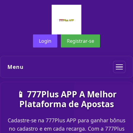
Login
Registrar-se
Menu
📱 777Plus APP A Melhor
Plataforma de Apostas
Cadastre-se na 777Plus APP para ganhar bônus
no cadastro e em cada recarga. Com a 777Plus