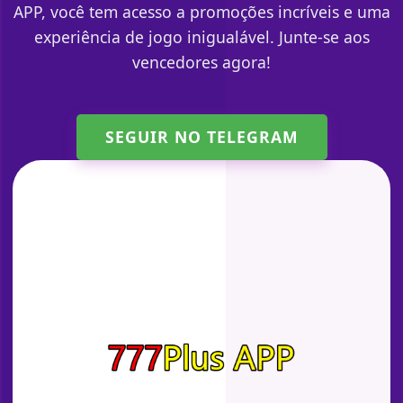
APP, você tem acesso a promoções incríveis e uma
experiência de jogo inigualável. Junte-se aos
vencedores agora!
SEGUIR NO TELEGRAM