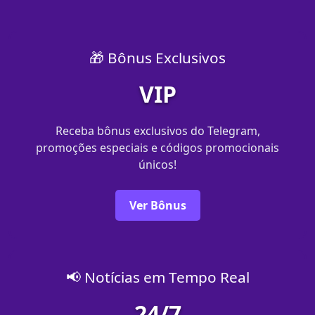
🎁 Bônus Exclusivos
VIP
Receba bônus exclusivos do Telegram,
promoções especiais e códigos promocionais
únicos!
Ver Bônus
📢 Notícias em Tempo Real
24/7