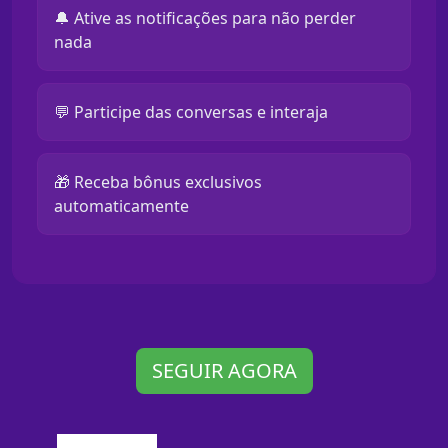
🔔 Ative as notificações para não perder
nada
💬 Participe das conversas e interaja
🎁 Receba bônus exclusivos
automaticamente
SEGUIR AGORA