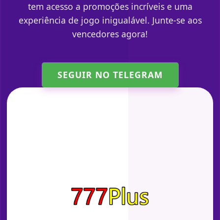
tem acesso a promoções incríveis e uma
experiência de jogo inigualável. Junte-se aos
vencedores agora!
SEGUIR NO TELEGRAM