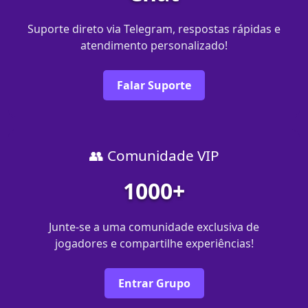
Suporte direto via Telegram, respostas rápidas e
atendimento personalizado!
Falar Suporte
👥 Comunidade VIP
1000+
Junte-se a uma comunidade exclusiva de
jogadores e compartilhe experiências!
Entrar Grupo