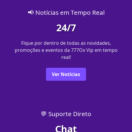
📢 Notícias em Tempo Real
24/7
Fique por dentro de todas as novidades,
promoções e eventos da 777Ox Vip em tempo
real!
Ver Notícias
💬 Suporte Direto
Chat