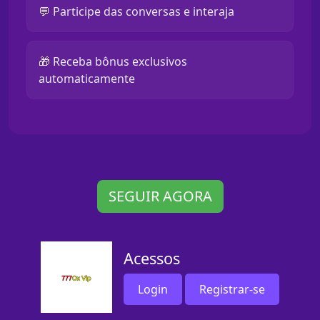
💬 Participe das conversas e interaja
🎁 Receba bônus exclusivos
automaticamente
SEGUIR AGORA
Acessos
Login
Registrar-se