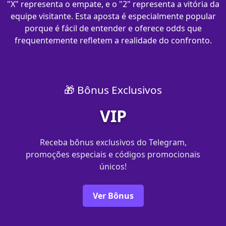
"X" representa o empate, e o "2" representa a vitória da
equipe visitante. Esta aposta é especialmente popular
porque é fácil de entender e oferece odds que
frequentemente refletem a realidade do confronto.
🎁 Bônus Exclusivos
VIP
Receba bônus exclusivos do Telegram,
promoções especiais e códigos promocionais
únicos!
Ver Bônus