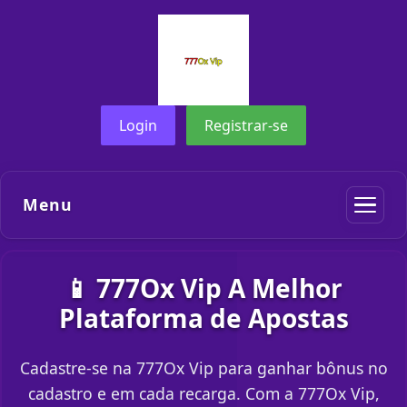
Login
Registrar-se
Menu
📱 777Ox Vip A Melhor
Plataforma de Apostas
Cadastre-se na 777Ox Vip para ganhar bônus no
cadastro e em cada recarga. Com a 777Ox Vip,