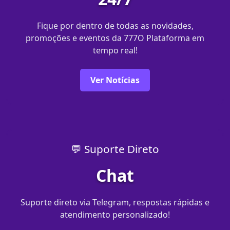
Fique por dentro de todas as novidades,
promoções e eventos da 777O Plataforma em
tempo real!
Ver Notícias
💬 Suporte Direto
Chat
Suporte direto via Telegram, respostas rápidas e
atendimento personalizado!