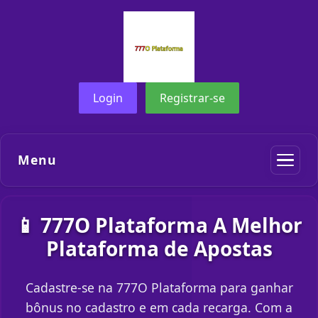
Login
Registrar-se
Menu
📱 777O Plataforma A Melhor
Plataforma de Apostas
Cadastre-se na 777O Plataforma para ganhar
bônus no cadastro e em cada recarga. Com a