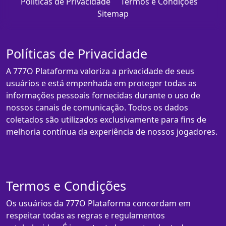
Políticas de Privacidade
Termos e Condições
Sitemap
Políticas de Privacidade
A 777O Plataforma valoriza a privacidade de seus
usuários e está empenhada em proteger todas as
informações pessoais fornecidas durante o uso de
nossos canais de comunicação. Todos os dados
coletados são utilizados exclusivamente para fins de
melhoria contínua da experiência de nossos jogadores.
Termos e Condições
Os usuários da 777O Plataforma concordam em
respeitar todas as regras e regulamentos