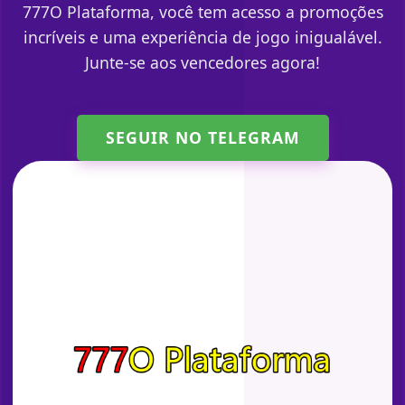
777O Plataforma, você tem acesso a promoções
incríveis e uma experiência de jogo inigualável.
Junte-se aos vencedores agora!
SEGUIR NO TELEGRAM