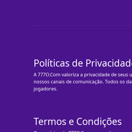
Políticas de Privacida
A 777O.Com valoriza a privacidade de seus
nossos canais de comunicação. Todos os dad
jogadores.
Termos e Condições