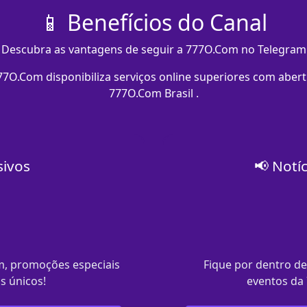
📱 Benefícios do Canal
Descubra as vantagens de seguir a 777O.Com no Telegram
77O.Com disponibiliza serviços online superiores com abert
777O.Com Brasil .
sivos
📢 Notí
m, promoções especiais
Fique por dentro d
s únicos!
eventos da