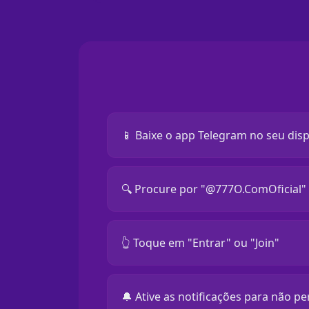
📱 Baixe o app Telegram no seu disp
🔍 Procure por "@777O.ComOficial"
👆 Toque em "Entrar" ou "Join"
🔔 Ative as notificações para não p