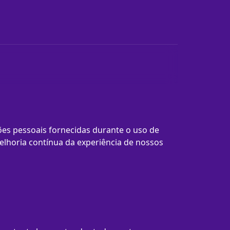
es pessoais fornecidas durante o uso de
elhoria contínua da experiência de nossos