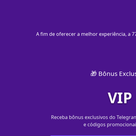
A fim de oferecer a melhor experiência, a 7
🎁 Bônus Exclu
VIP
Receba bônus exclusivos do Telegra
e códigos promocionai