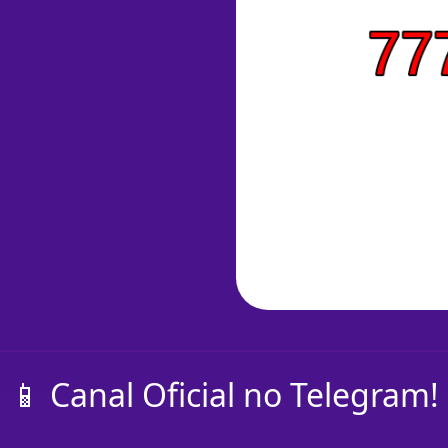
📱 Canal Oficial no Telegram!