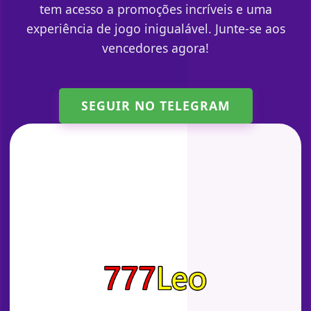
tem acesso a promoções incríveis e uma
experiência de jogo inigualável. Junte-se aos
vencedores agora!
SEGUIR NO TELEGRAM