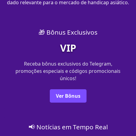
dado relevante para o mercado de handicap asiático.
🎁 Bônus Exclusivos
VIP
Receba bônus exclusivos do Telegram,
promoções especiais e códigos promocionais
únicos!
Ver Bônus
📢 Notícias em Tempo Real