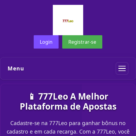
Login
Registrar-se
Menu
📱 777Leo A Melhor
Plataforma de Apostas
Cadastre-se na 777Leo para ganhar bônus no
cadastro e em cada recarga. Com a 777Leo, você