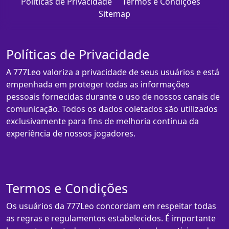
Políticas de Privacidade
Termos e Condições
Sitemap
Políticas de Privacidade
A 777Leo valoriza a privacidade de seus usuários e está
empenhada em proteger todas as informações
pessoais fornecidas durante o uso de nossos canais de
comunicação. Todos os dados coletados são utilizados
exclusivamente para fins de melhoria contínua da
experiência de nossos jogadores.
Termos e Condições
Os usuários da 777Leo concordam em respeitar todas
as regras e regulamentos estabelecidos. É importante