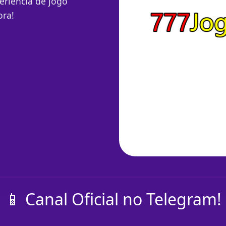
eriência de jogo
ora!
📱 Canal Oficial no Telegram!