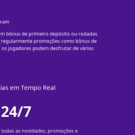
gram
 um bônus de primeiro depósito ou rodadas
niza regularmente promoções como bônus de
 os jogadores podem desfrutar de vários
cias em Tempo Real
24/7
e todas as novidades, promoções e