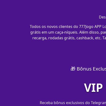
Des
Todos os novos clientes do 777Jogo APP L
grátis em um caça-níqueis. Além disso, p
recarga, rodadas grátis, cashback, etc
🎁 Bônus Exclu
VIP
Receba bônus exclusivos do Telegra