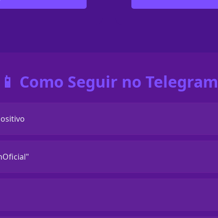
📱 Como Seguir no Telegram
ositivo
Oficial"