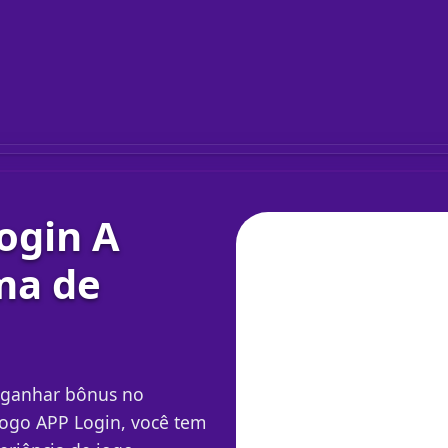
ogin A
ma de
 ganhar bônus no
Jogo APP Login, você tem