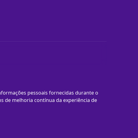
informações pessoais fornecidas durante o
ns de melhoria contínua da experiência de