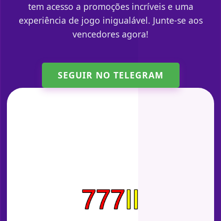
tem acesso a promoções incríveis e uma
experiência de jogo inigualável. Junte-se aos
vencedores agora!
SEGUIR NO TELEGRAM