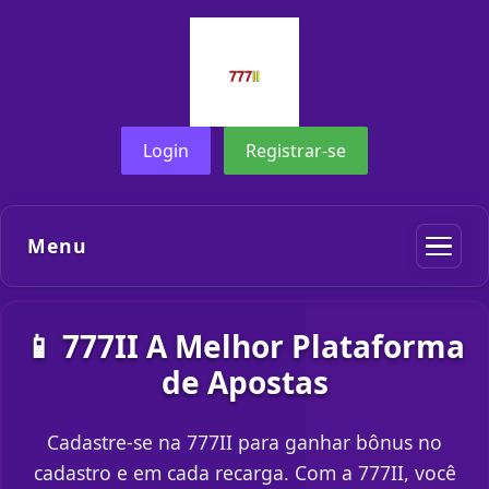
Login
Registrar-se
Menu
📱 777II A Melhor Plataforma
de Apostas
Cadastre-se na 777II para ganhar bônus no
cadastro e em cada recarga. Com a 777II, você