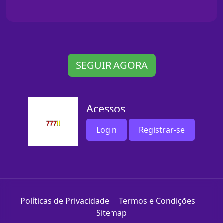
SEGUIR AGORA
Acessos
Login
Registrar-se
Políticas de Privacidade
Termos e Condições
Sitemap