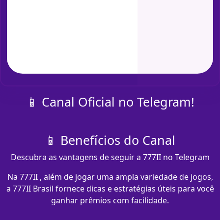
📱 Canal Oficial no Telegram!
📱 Benefícios do Canal
Descubra as vantagens de seguir a 777II no Telegram
Na 777II , além de jogar uma ampla variedade de jogos,
a 777II Brasil fornece dicas e estratégias úteis para você
ganhar prêmios com facilidade.