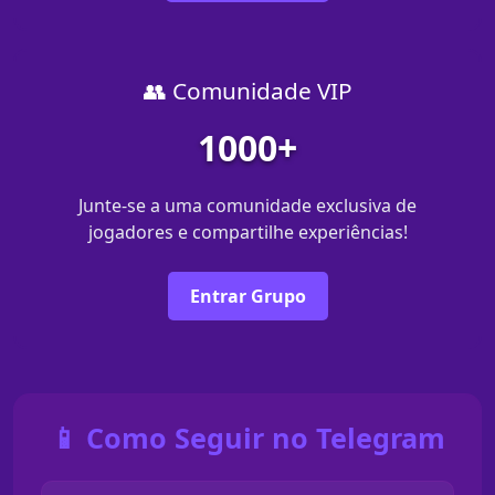
👥 Comunidade VIP
1000+
Junte-se a uma comunidade exclusiva de
jogadores e compartilhe experiências!
Entrar Grupo
📱 Como Seguir no Telegram