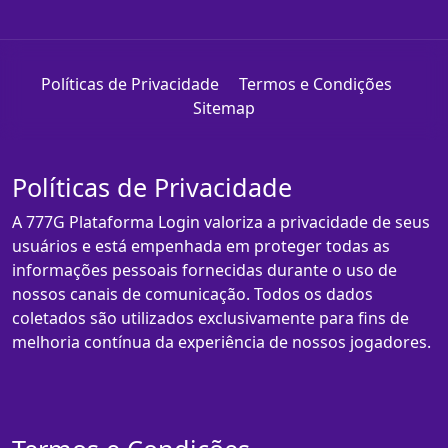
Políticas de Privacidade
Termos e Condições
Sitemap
Políticas de Privacidade
A 777G Plataforma Login valoriza a privacidade de seus
usuários e está empenhada em proteger todas as
informações pessoais fornecidas durante o uso de
nossos canais de comunicação. Todos os dados
coletados são utilizados exclusivamente para fins de
melhoria contínua da experiência de nossos jogadores.