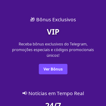
🎁 Bônus Exclusivos
VIP
Receba bônus exclusivos do Telegram,
promoções especiais e códigos promocionais
únicos!
Ver Bônus
📢 Notícias em Tempo Real
24/7