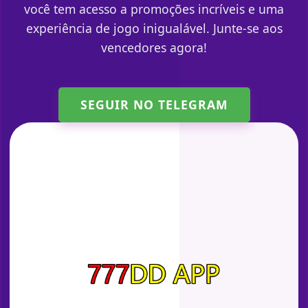
você tem acesso a promoções incríveis e uma
experiência de jogo inigualável. Junte-se aos
vencedores agora!
SEGUIR NO TELEGRAM