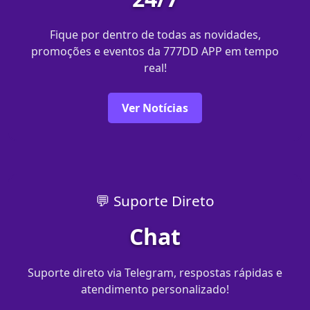
Fique por dentro de todas as novidades,
promoções e eventos da 777DD APP em tempo
real!
Ver Notícias
💬 Suporte Direto
Chat
Suporte direto via Telegram, respostas rápidas e
atendimento personalizado!