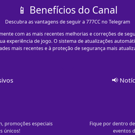
📱 Benefícios do Canal
Descubra as vantagens de seguir a 777CC no Telegram
ente com as mais recentes melhorias e correções de segur
ua experiência de jogo. O sistema de atualizações automát
ades mais recentes e à proteção de segurança mais atualiz
sivos
📢 Notí
m, promoções especiais
Fique por dentro d
s únicos!
eventos d