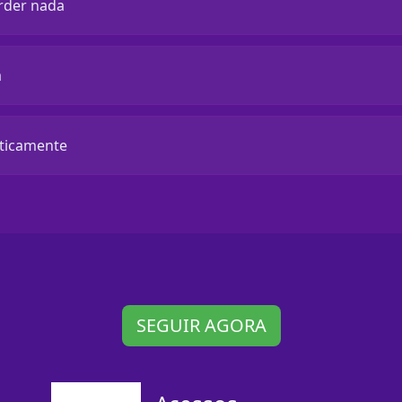
erder nada
a
aticamente
SEGUIR AGORA