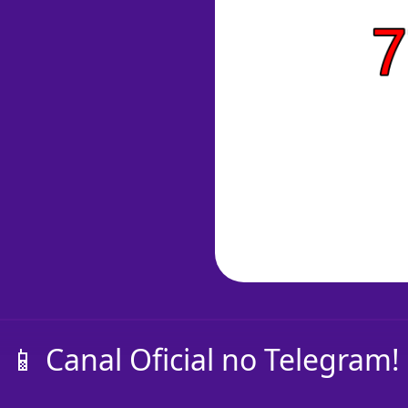
📱 Canal Oficial no Telegram!