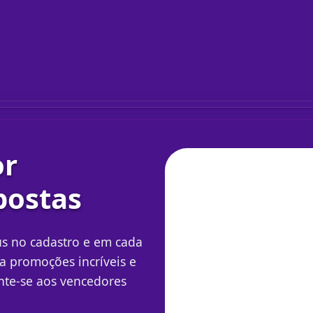
or
postas
s no cadastro e em cada
a promoções incríveis e
unte-se aos vencedores