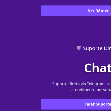
Ver Bônus
💬 Suporte Di
Cha
Suporte direto via Telegram, r
atendimento persona
Falar Suport