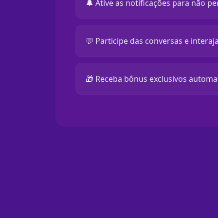
🔔 Ative as notificações para não p
💬 Participe das conversas e interaj
🎁 Receba bônus exclusivos autom