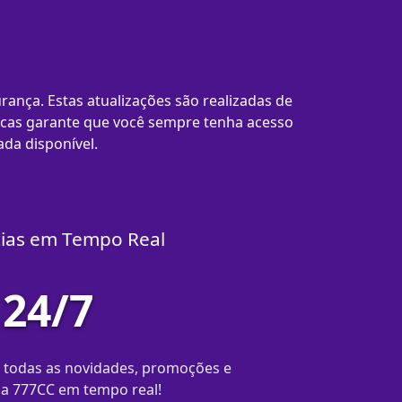
ança. Estas atualizações são realizadas de
icas garante que você sempre tenha acesso
ada disponível.
cias em Tempo Real
24/7
e todas as novidades, promoções e
a 777CC em tempo real!