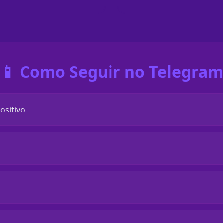
📱 Como Seguir no Telegram
ositivo