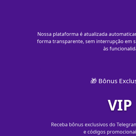
Nossa plataforma é atualizada automaticam
forma transparente, sem interrupção em s
às funcionalid
🎁 Bônus Exclu
VIP
Receba bônus exclusivos do Telegra
e códigos promocionai