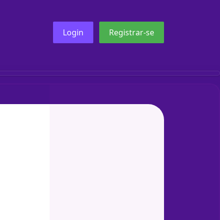
Login
Registrar-se