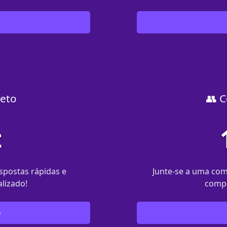
reto
👥 
t
espostas rápidas e
Junte-se a uma com
lizado!
compa
e