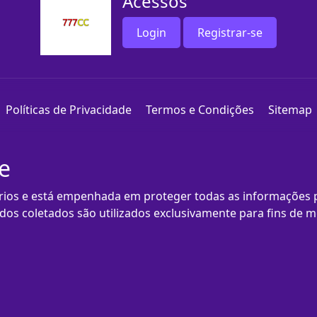
Acessos
Login
Registrar-se
Políticas de Privacidade
Termos e Condições
Sitemap
de
ários e está empenhada em proteger todas as informações 
os coletados são utilizados exclusivamente para fins de m