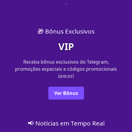
.
🎁 Bônus Exclusivos
VIP
Receba bônus exclusivos do Telegram,
promoções especiais e códigos promocionais
únicos!
Ver Bônus
📢 Notícias em Tempo Real