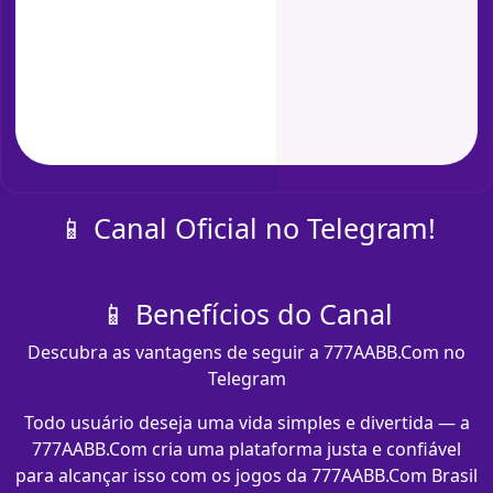
📱 Canal Oficial no Telegram!
📱 Benefícios do Canal
Descubra as vantagens de seguir a 777AABB.Com no
Telegram
Todo usuário deseja uma vida simples e divertida — a
777AABB.Com cria uma plataforma justa e confiável
para alcançar isso com os jogos da 777AABB.Com Brasil