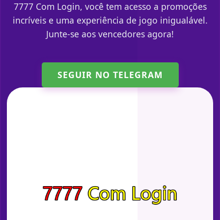
7777 Com Login, você tem acesso a promoções
incríveis e uma experiência de jogo inigualável.
Junte-se aos vencedores agora!
SEGUIR NO TELEGRAM