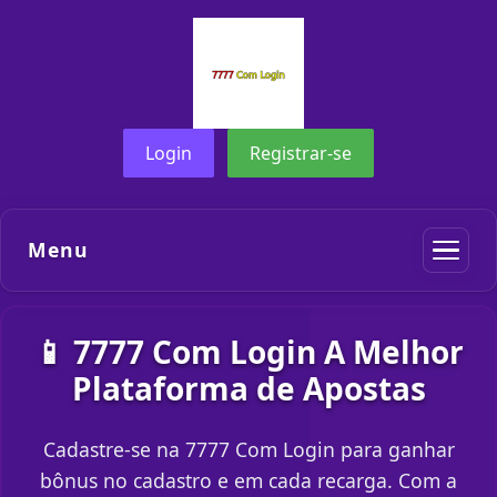
Login
Registrar-se
Menu
📱 7777 Com Login A Melhor
Plataforma de Apostas
Cadastre-se na 7777 Com Login para ganhar
bônus no cadastro e em cada recarga. Com a