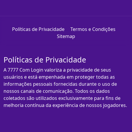
Políticas de Privacidade
Termos e Condições
Sitemap
Políticas de Privacidade
A 7777 Com Login valoriza a privacidade de seus
usuários e está empenhada em proteger todas as
informações pessoais fornecidas durante o uso de
nossos canais de comunicação. Todos os dados
coletados são utilizados exclusivamente para fins de
melhoria contínua da experiência de nossos jogadores.