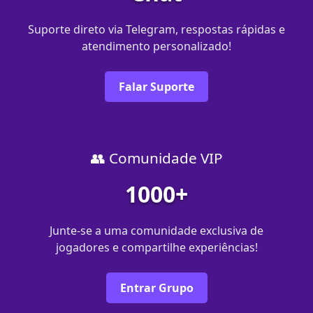
Suporte direto via Telegram, respostas rápidas e
atendimento personalizado!
Falar Suporte
👥 Comunidade VIP
1000+
Junte-se a uma comunidade exclusiva de
jogadores e compartilhe experiências!
Entrar Grupo