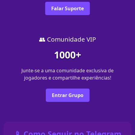
Falar Suporte
👥 Comunidade VIP
1000+
Junte-se a uma comunidade exclusiva de
jogadores e compartilhe experiências!
Entrar Grupo
📱 Como Seguir no Telegram