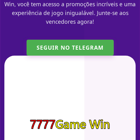
Win, você tem acesso a promoções incríveis e uma
experiência de jogo inigualável. Junte-se aos
vencedores agora!
SEGUIR NO TELEGRAM