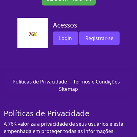
Acessos
Login
Registrar-se
Políticas de Privacidade
Termos e Condições
Sitemap
Políticas de Privacidade
A 76K valoriza a privacidade de seus usuários e está
empenhada em proteger todas as informações