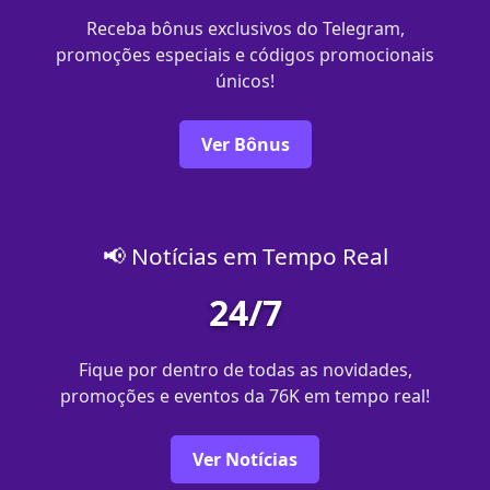
Receba bônus exclusivos do Telegram,
promoções especiais e códigos promocionais
únicos!
Ver Bônus
📢 Notícias em Tempo Real
24/7
Fique por dentro de todas as novidades,
promoções e eventos da 76K em tempo real!
Ver Notícias