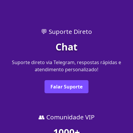
💬 Suporte Direto
Chat
Suporte direto via Telegram, respostas rápidas e
atendimento personalizado!
Falar Suporte
👥 Comunidade VIP
1000+