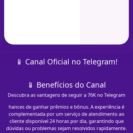
📱 Canal Oficial no Telegram!
📱 Benefícios do Canal
Descubra as vantagens de seguir a 76K no Telegram
hances de ganhar prêmios e bônus. A experiência é
complementada por um serviço de atendimento ao
cliente disponível 24 horas por dia, garantindo que
dúvidas ou problemas sejam resolvidos rapidamente.