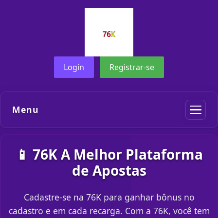
Login
Registrar-se
Menu
📱 76K A Melhor Plataforma
de Apostas
Cadastre-se na 76K para ganhar bônus no
cadastro e em cada recarga. Com a 76K, você tem