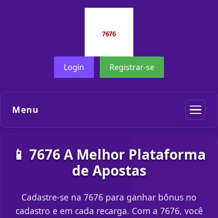
Login
Registrar-se
Menu
📱 7676 A Melhor Plataforma
de Apostas
Cadastre-se na 7676 para ganhar bônus no
cadastro e em cada recarga. Com a 7676, você