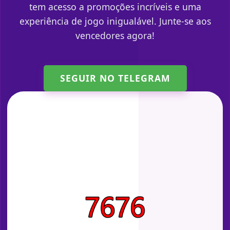
tem acesso a promoções incríveis e uma
experiência de jogo inigualável. Junte-se aos
vencedores agora!
SEGUIR NO TELEGRAM