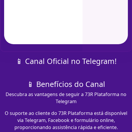
📱 Canal Oficial no Telegram!
📱 Benefícios do Canal
Descubra as vantagens de seguir a 73R Plataforma no
Telegram
O suporte ao cliente do 73R Plataforma está disponível
via Telegram, Facebook e formulário online,
proporcionando assistência rápida e eficiente.