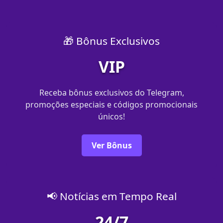
🎁 Bônus Exclusivos
VIP
Receba bônus exclusivos do Telegram,
promoções especiais e códigos promocionais
únicos!
Ver Bônus
📢 Notícias em Tempo Real
24/7