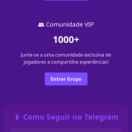
👥 Comunidade VIP
1000+
Junte-se a uma comunidade exclusiva de
jogadores e compartilhe experiências!
Entrar Grupo
📱 Como Seguir no Telegram