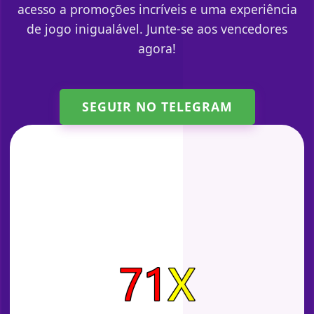
acesso a promoções incríveis e uma experiência
de jogo inigualável. Junte-se aos vencedores
agora!
SEGUIR NO TELEGRAM