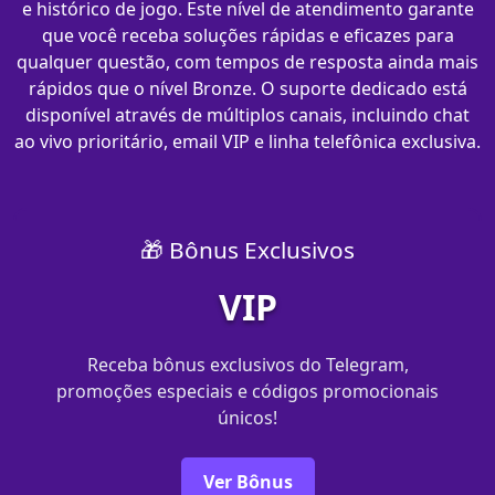
e histórico de jogo. Este nível de atendimento garante
que você receba soluções rápidas e eficazes para
qualquer questão, com tempos de resposta ainda mais
rápidos que o nível Bronze. O suporte dedicado está
disponível através de múltiplos canais, incluindo chat
ao vivo prioritário, email VIP e linha telefônica exclusiva.
🎁 Bônus Exclusivos
VIP
Receba bônus exclusivos do Telegram,
promoções especiais e códigos promocionais
únicos!
Ver Bônus