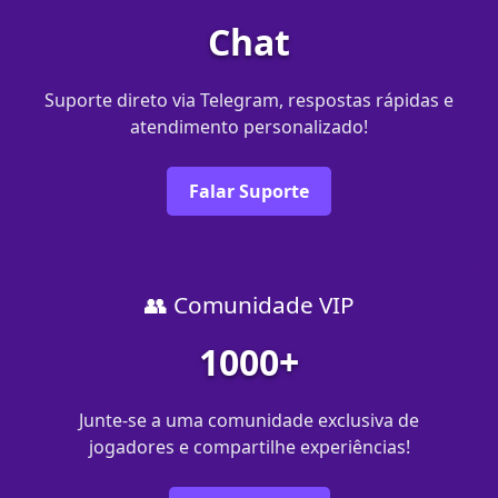
Chat
Suporte direto via Telegram, respostas rápidas e
atendimento personalizado!
Falar Suporte
👥 Comunidade VIP
1000+
Junte-se a uma comunidade exclusiva de
jogadores e compartilhe experiências!