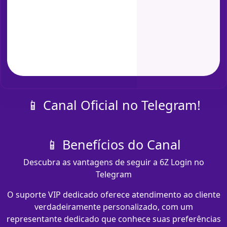
📱 Canal Oficial no Telegram!
📱 Benefícios do Canal
Descubra as vantagens de seguir a 6Z Login no
Telegram
O suporte VIP dedicado oferece atendimento ao cliente
verdadeiramente personalizado, com um
representante dedicado que conhece suas preferências