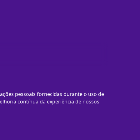
ações pessoais fornecidas durante o uso de
elhoria contínua da experiência de nossos