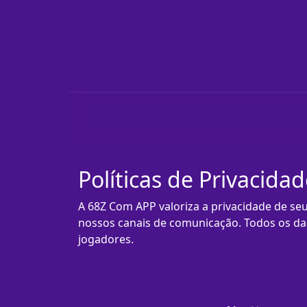
Políticas de Privacida
A 68Z Com APP valoriza a privacidade de s
nossos canais de comunicação. Todos os dad
jogadores.