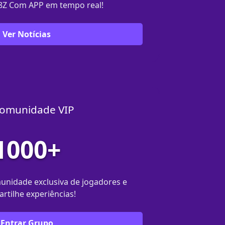
8Z Com APP em tempo real!
Ver Notícias
Comunidade VIP
1000+
unidade exclusiva de jogadores e
rtilhe experiências!
Entrar Grupo