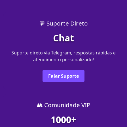
💬 Suporte Direto
Chat
Suporte direto via Telegram, respostas rápidas e
atendimento personalizado!
Falar Suporte
👥 Comunidade VIP
1000+