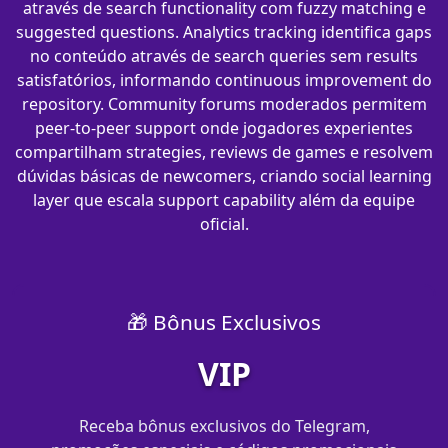
através de search functionality com fuzzy matching e
suggested questions. Analytics tracking identifica gaps
no conteúdo através de search queries sem results
satisfatórios, informando continuous improvement do
repository. Community forums moderados permitem
peer-to-peer support onde jogadores experientes
compartilham strategies, reviews de games e resolvem
dúvidas básicas de newcomers, criando social learning
layer que escala support capability além da equipe
oficial.
🎁 Bônus Exclusivos
VIP
Receba bônus exclusivos do Telegram,