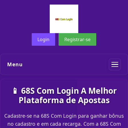
Login
Registrar-se
Menu
📱 68S Com Login A Melhor
Plataforma de Apostas
Cadastre-se na 68S Com Login para ganhar bônus
no cadastro e em cada recarga. Com a 68S Com