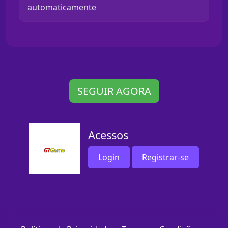
automaticamente
SEGUIR AGORA
Acessos
Login
Registrar-se