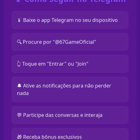
📱 Baixe o app Telegram no seu dispositivo
🔍 Procure por "@67GameOficial"
👆 Toque em "Entrar" ou "Join"
🔔 Ative as notificações para não perder
nada
💬 Participe das conversas e interaja
🎁 Receba bônus exclusivos