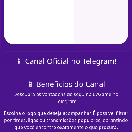
📱 Canal Oficial no Telegram!
📱 Benefícios do Canal
Descubra as vantagens de seguir a 67Game no
Telegram
Escolha o jogo que deseja acompanhar. É possível filtrar
por times, ligas ou transmissões populares, garantindo
que você encontre exatamente o que procura.