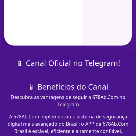
📱 Canal Oficial no Telegram!
📱 Benefícios do Canal
Descubra as vantagens de seguir a 678Ab.Com no
Telegram
A 678Ab.Com implementou o sistema de segurança
digital mais avançado do Brasil; o APP da 678Ab.Com
Brasil é estável, eficiente e altamente confiável.