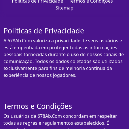
Políticas de Privacidade
Termos e Condições
Sitemap
Políticas de Privacidade
A 678Ab.Com valoriza a privacidade de seus usuários e
está empenhada em proteger todas as informações
pessoais fornecidas durante o uso de nossos canais de
comunicação. Todos os dados coletados são utilizados
exclusivamente para fins de melhoria contínua da
experiência de nossos jogadores.
Termos e Condições
Os usuários da 678Ab.Com concordam em respeitar
todas as regras e regulamentos estabelecidos. É