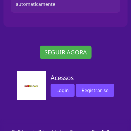
automaticamente
SEGUIR AGORA
Acessos
Login
Registrar-se