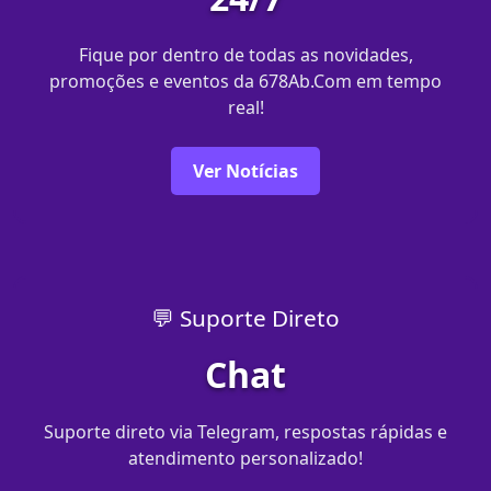
Fique por dentro de todas as novidades,
promoções e eventos da 678Ab.Com em tempo
real!
Ver Notícias
💬 Suporte Direto
Chat
Suporte direto via Telegram, respostas rápidas e
atendimento personalizado!