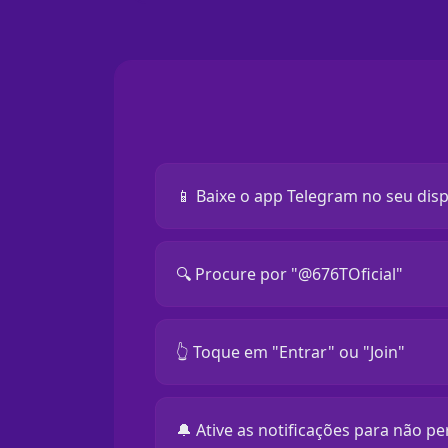
📱 Baixe o app Telegram no seu disp
🔍 Procure por "@676TOficial"
👆 Toque em "Entrar" ou "Join"
🔔 Ative as notificações para não p