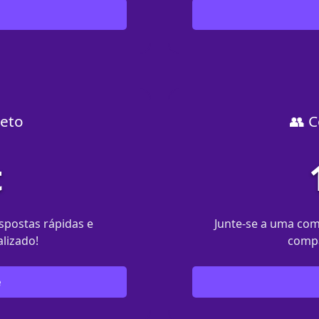
reto
👥 
t
espostas rápidas e
Junte-se a uma com
lizado!
compa
e