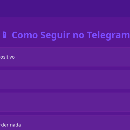
📱 Como Seguir no Telegram
ositivo
erder nada