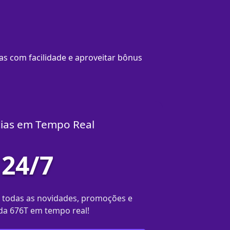
as com facilidade e aproveitar bônus
cias em Tempo Real
24/7
e todas as novidades, promoções e
da 676T em tempo real!