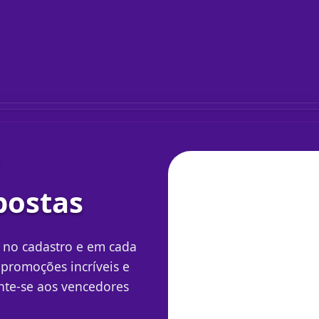
postas
 no cadastro e em cada
 promoções incríveis e
unte-se aos vencedores