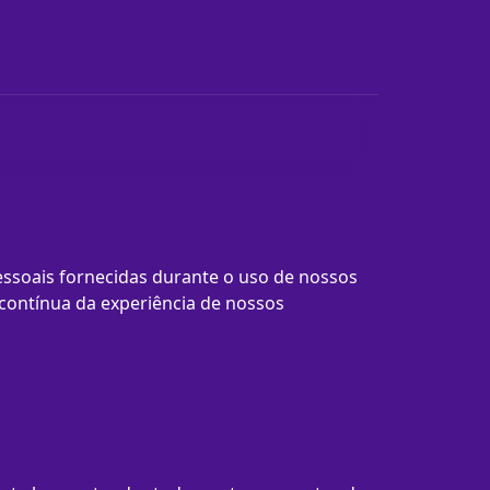
essoais fornecidas durante o uso de nossos
 contínua da experiência de nossos