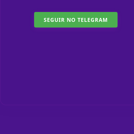
SEGUIR NO TELEGRAM