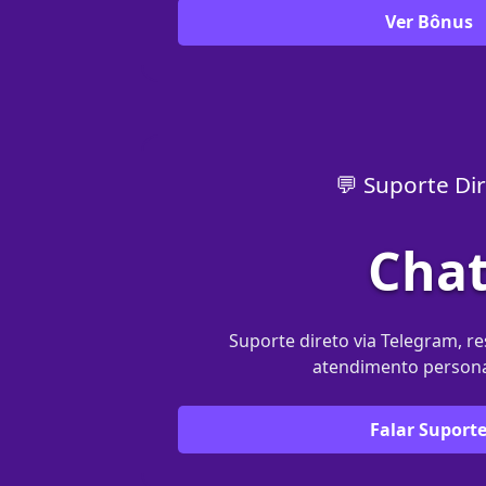
Ver Bônus
💬 Suporte Di
Cha
Suporte direto via Telegram, r
atendimento persona
Falar Suport