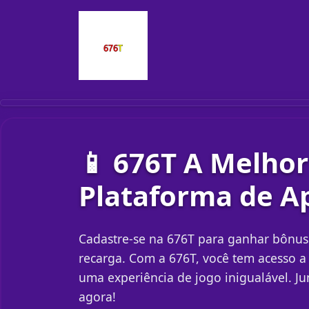
📱 676T A Melhor
Plataforma de A
Cadastre-se na 676T para ganhar bônus
recarga. Com a 676T, você tem acesso a
uma experiência de jogo inigualável. J
agora!