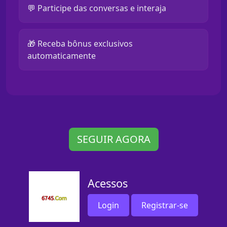
💬 Participe das conversas e interaja
🎁 Receba bônus exclusivos
automaticamente
SEGUIR AGORA
Acessos
Login
Registrar-se