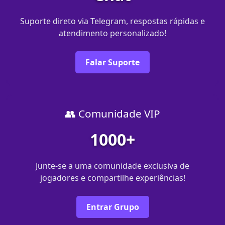
Suporte direto via Telegram, respostas rápidas e
atendimento personalizado!
Falar Suporte
👥 Comunidade VIP
1000+
Junte-se a uma comunidade exclusiva de
jogadores e compartilhe experiências!
Entrar Grupo