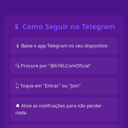
📱 Como Seguir no Telegram
📱 Baixe o app Telegram no seu dispositivo
🔍 Procure por "@6745.ComOficial"
👆 Toque em "Entrar" ou "Join"
🔔 Ative as notificações para não perder
nada