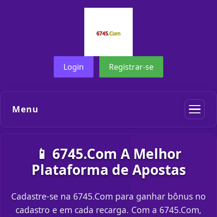
Login
Registrar-se
Menu
📱 6745.Com A Melhor
Plataforma de Apostas
Cadastre-se na 6745.Com para ganhar bônus no
cadastro e em cada recarga. Com a 6745.Com,