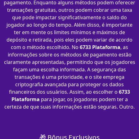
pagamento. Enquanto alguns métodos podem oferecer
transações gratuitas, outros podem cobrar uma taxa
que pode impactar significativamente o saldo do
jogador ao longo do tempo. Além disso, é importante
ter em mente os limites mínimos e máximos de
depósito e retirada, pois eles podem variar de acordo
com o método escolhido. No
6733 Plataforma
, as
informações sobre os métodos de pagamento estão
claramente apresentadas, permitindo que os jogadores
façam uma escolha informada. A segurança das
transações é uma prioridade, e o site emprega
criptografia avançada para proteger os dados
financeiros dos usuários. Assim, ao escolher o
6733
Plataforma
para jogar, os jogadores podem ter a
certeza de que suas informações estão seguras. Outro.
🎁 Bônus Exclusivos