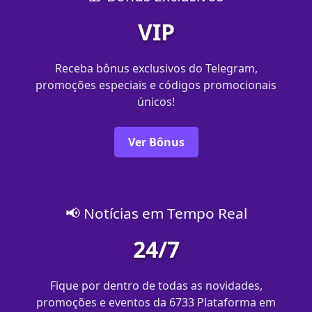
VIP
Receba bônus exclusivos do Telegram,
promoções especiais e códigos promocionais
únicos!
Ver Bônus
📢 Notícias em Tempo Real
24/7
Fique por dentro de todas as novidades,
promoções e eventos da 6733 Plataforma em