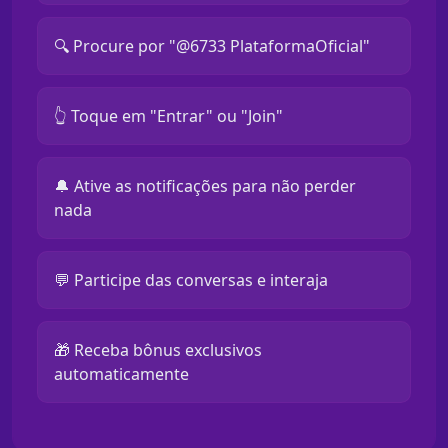
🔍 Procure por "@6733 PlataformaOficial"
👆 Toque em "Entrar" ou "Join"
🔔 Ative as notificações para não perder
nada
💬 Participe das conversas e interaja
🎁 Receba bônus exclusivos
automaticamente