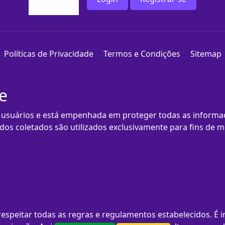
Políticas de Privacidade
Termos e Condições
Sitemap
de
us usuários e está empenhada em proteger todas as informa
os coletados são utilizados exclusivamente para fins de m
speitar todas as regras e regulamentos estabelecidos. É 