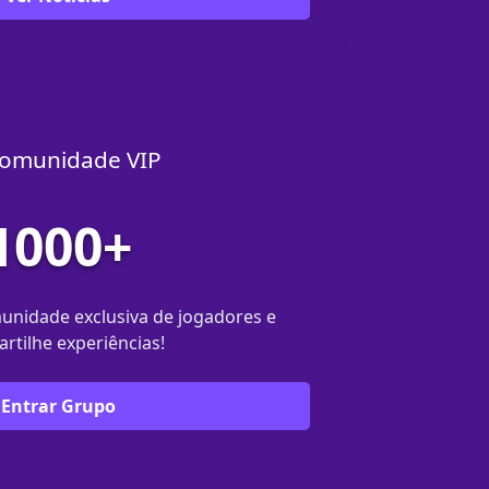
Comunidade VIP
1000+
unidade exclusiva de jogadores e
rtilhe experiências!
Entrar Grupo