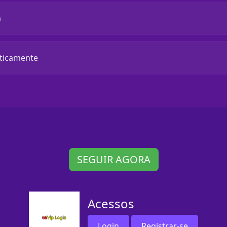
a
aticamente
SEGUIR AGORA
Acessos
Login
Registrar-se