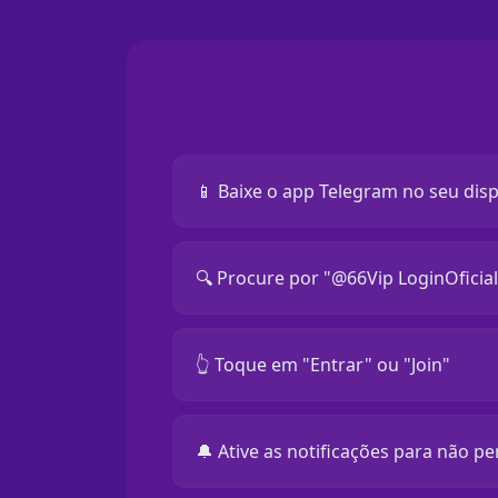
📱 Baixe o app Telegram no seu disp
🔍 Procure por "@66Vip LoginOficial
👆 Toque em "Entrar" ou "Join"
🔔 Ative as notificações para não p