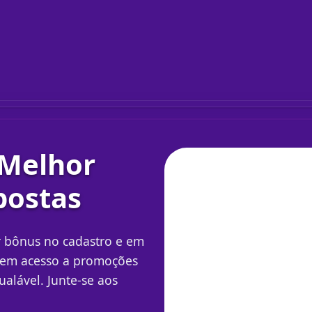
 Melhor
postas
r bônus no cadastro e em
 tem acesso a promoções
ualável. Junte-se aos