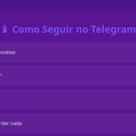
📱 Como Seguir no Telegram
ositivo
"
erder nada